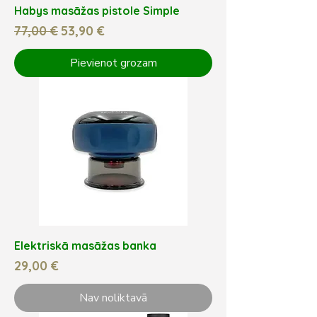
Habys masāžas pistole Simple
Parastā cena
Izpārdošanas cena
77,00 €
53,90 €
Pievienot grozam
Elektriskā masāžas banka
Cena
29,00 €
Nav noliktavā