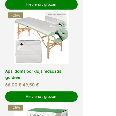
Pievienot grozam
-25%
Apsildāms pārklājs masāžas
galdiem
Parastā cena
Izpārdošanas cena
66,00 €
49,50 €
Pievienot grozam
-25%