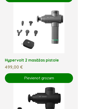
Hypervolt 2 masāžas pistole
Cena
499,00 €
Pievienot grozam