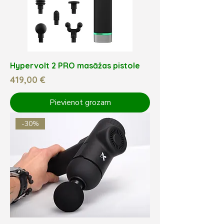
Hypervolt 2 PRO masāžas pistole
Cena
419,00 €
Pievienot grozam
-30%