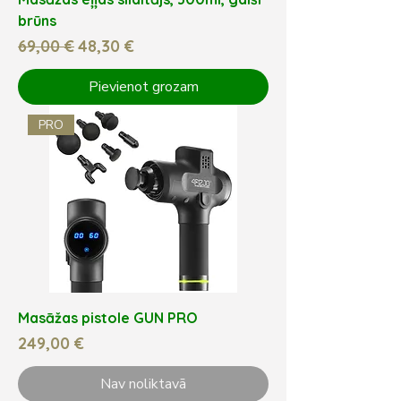
brūns
Parastā cena
Izpārdošanas cena
69,00 €
48,30 €
Pievienot grozam
PRO
Masāžas pistole GUN PRO
Cena
249,00 €
Nav noliktavā