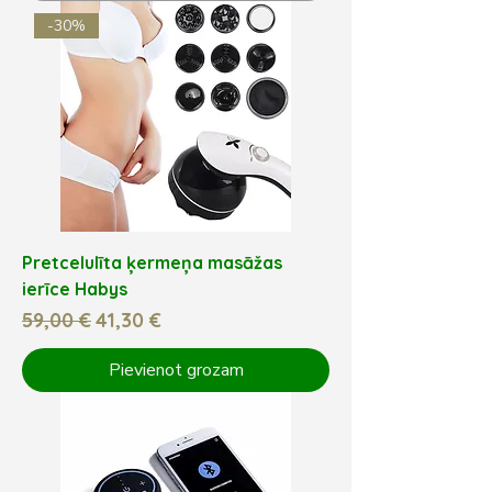
-30%
Pretcelulīta ķermeņa masāžas
ierīce Habys
Parastā cena
Izpārdošanas cena
59,00 €
41,30 €
Pievienot grozam