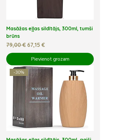
Masāžas eļļas sildītājs, 300ml, tumši
brūns
Parastā cena
Izpārdošanas cena
79,00 €
67,15 €
Pievienot grozam
-30%
Masāžas eļļas sildītājs, 300ml, gaiši