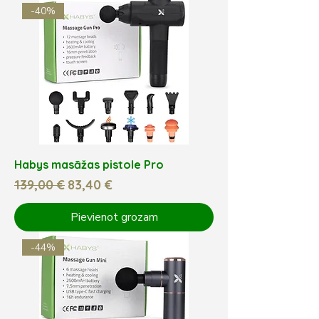
-40%
Habys masāžas pistole Pro
Parastā cena
Izpārdošanas cena
139,00 €
83,40 €
Pievienot grozam
-44%