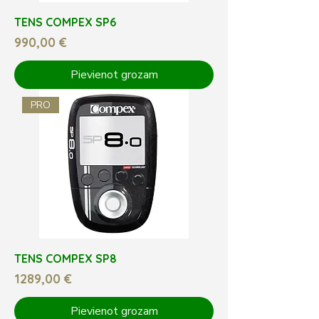
TENS COMPEX SP6
Cena
990,00 €
Pievienot grozam
PRO
TENS COMPEX SP8
Cena
1289,00 €
Pievienot grozam