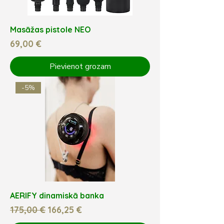
Masāžas pistole NEO
Cena
69,00 €
Pievienot grozam
-5%
AERIFY dinamiskā banka
Parastā cena
Izpārdošanas cena
175,00 €
166,25 €