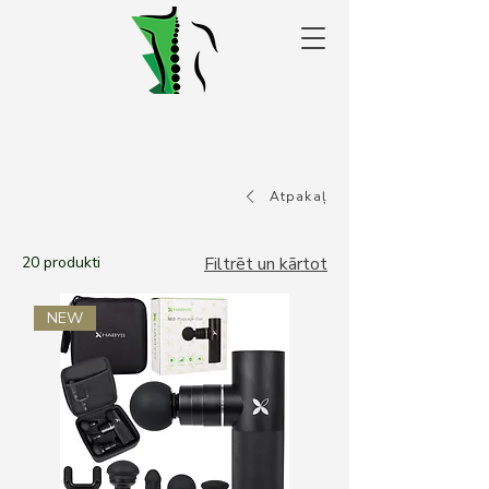
Alakris fizioterapijas
centrs Valmierā
Atpakaļ
20 produkti
Filtrēt un kārtot
NEW