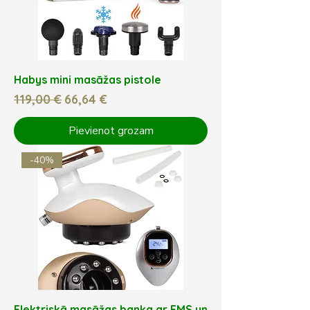
Habys mini masāžas pistole
Parastā cena
Izpārdošanas cena
119,00 €
66,64 €
Pievienot grozam
-40%
Elektriskā masāžas banka ar EMS un