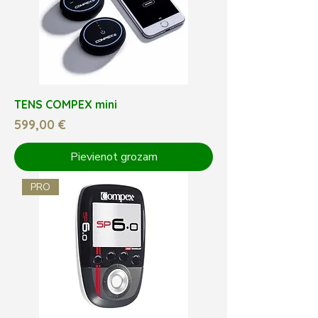
TENS COMPEX mini
Cena
599,00 €
Pievienot grozam
PRO