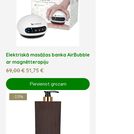
Elektriskā masāžas banka AirBubble
ar magnētterapiju
Parastā cena
Izpārdošanas cena
69,00 €
51,75 €
Pievienot grozam
-15%