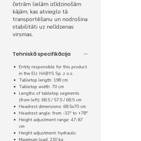
četrām lielām izlīdzinošām
kājām, kas atvieglo tā
transportēšanu un nodrošina
stabilitāti uz nelīdzenas
virsmas.
Tehniskā specifikācija
Entity responsible for this product
in the EU: HABYS Sp. z o.o.
Tabletop length: 198 cm
Tabletop width: 70 cm
Lengths of tabletop segments
(from left): 68,5 / 57,5 / 68,5 cm
Headrest dimensions: 68,5x70 cm
Headrest angle: from -32° to +78°
Height adjustment range: 47-87
cm
Height adjustment: hydraulic
Maximum load: 230 kg