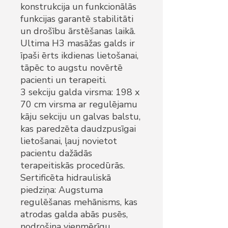
konstrukcija un funkcionālās
funkcijas garantē stabilitāti
un drošību ārstēšanas laikā.
Ultima H3 masāžas galds ir
īpaši ērts ikdienas lietošanai,
tāpēc to augstu novērtē
pacienti un terapeiti.
3 sekciju galda virsma: 198 x
70 cm virsma ar regulējamu
kāju sekciju un galvas balstu,
kas paredzēta daudzpusīgai
lietošanai, ļauj novietot
pacientu dažādās
terapeitiskās procedūrās.
Sertificēta hidrauliskā
piedziņa: Augstuma
regulēšanas mehānisms, kas
atrodas galda abās pusēs,
nodrošina vienmērīgu