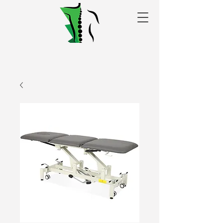
Alakris fizioterapijas
centrs Valmierā