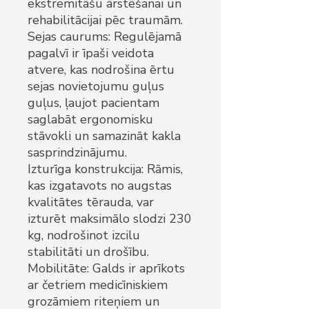
ekstremitāšu ārstēšanai un
rehabilitācijai pēc traumām.
Sejas caurums: Regulējamā
pagalvī ir īpaši veidota
atvere, kas nodrošina ērtu
sejas novietojumu guļus
guļus, ļaujot pacientam
saglabāt ergonomisku
stāvokli un samazināt kakla
sasprindzinājumu.
Izturīga konstrukcija: Rāmis,
kas izgatavots no augstas
kvalitātes tērauda, var
izturēt maksimālo slodzi 230
kg, nodrošinot izcilu
stabilitāti un drošību.
Mobilitāte: Galds ir aprīkots
ar četriem medicīniskiem
grozāmiem riteņiem un