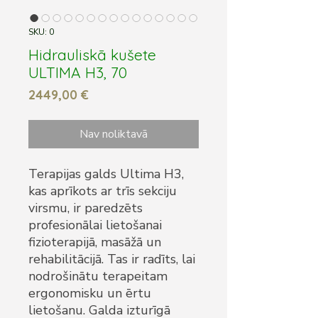
SKU: 0
Hidrauliskā kušete
ULTIMA H3, 70
Cena
2449,00 €
Nav noliktavā
Terapijas galds Ultima H3,
kas aprīkots ar trīs sekciju
virsmu, ir paredzēts
profesionālai lietošanai
fizioterapijā, masāžā un
rehabilitācijā. Tas ir radīts, lai
nodrošinātu terapeitam
ergonomisku un ērtu
lietošanu. Galda izturīgā