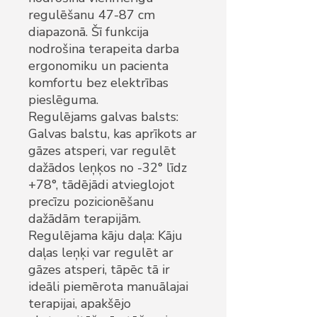
regulēšanu 47-87 cm
diapazonā. Šī funkcija
nodrošina terapeita darba
ergonomiku un pacienta
komfortu bez elektrības
pieslēguma.
Regulējams galvas balsts:
Galvas balstu, kas aprīkots ar
gāzes atsperi, var regulēt
dažādos leņķos no -32° līdz
+78°, tādējādi atvieglojot
precīzu pozicionēšanu
dažādām terapijām.
Regulējama kāju daļa: Kāju
daļas leņķi var regulēt ar
gāzes atsperi, tāpēc tā ir
ideāli piemērota manuālajai
terapijai, apakšējo