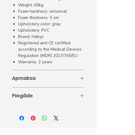
Weight: 65kg
Foam hardness: universal
Foam thickness: 5 cm
Upholstery color: gray
Upholstery: PVC
Brand: Habys
Registered and CE certified
according to the Medical Devices
Regulation (MDR) 2017/745/EU
Warranty: 2 years
Apmaksa
1. Apmaksa ar karti.
Piegāde
2. Apmaksa internetbankā.
3. Apmaksāt ar rēķinu.
5-10 darba dienu laikā