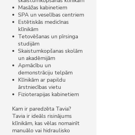
skaistumkopšanas klīnikām
Masāžas kabinetiem
SPA un veselības centriem
Estētiskās medicīnas
klīnikām
Tetovēšanas un pīrsinga
studijām
Skaistumkopšanas skolām
un akadēmijām
Apmācību un
demonstrāciju telpām
Klīnikām ar papildu
ārstniecības vietu
Fizioterapijas kabinetiem
Kam ir paredzēta Tavia?
Tavia ir ideāls risinājums
klīnikām, kas vēlas nomainīt
manuālo vai hidraulisko