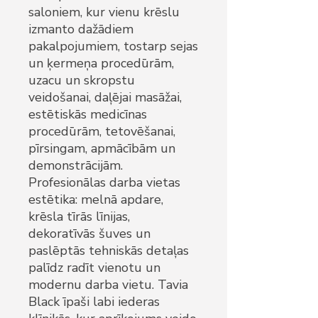
saloniem, kur vienu krēslu
izmanto dažādiem
pakalpojumiem, tostarp sejas
un ķermeņa procedūrām,
uzacu un skropstu
veidošanai, daļējai masāžai,
estētiskās medicīnas
procedūrām, tetovēšanai,
pīrsingam, apmācībām un
demonstrācijām.
Profesionālas darba vietas
estētika: melnā apdare,
krēsla tīrās līnijas,
dekoratīvās šuves un
paslēptās tehniskās detaļas
palīdz radīt vienotu un
modernu darba vietu. Tavia
Black īpaši labi iederas