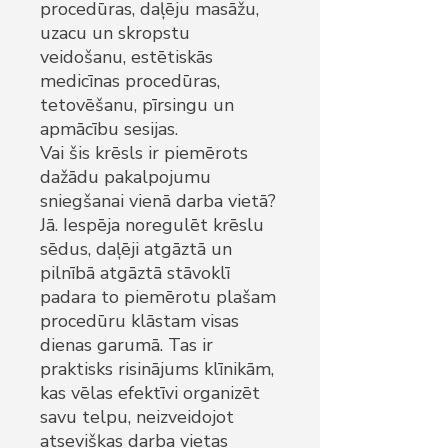
procedūras, daļēju masāžu,
uzacu un skropstu
veidošanu, estētiskās
medicīnas procedūras,
tetovēšanu, pīrsingu un
apmācību sesijas.
Vai šis krēsls ir piemērots
dažādu pakalpojumu
sniegšanai vienā darba vietā?
Jā. Iespēja noregulēt krēslu
sēdus, daļēji atgāztā un
pilnībā atgāztā stāvoklī
padara to piemērotu plašam
procedūru klāstam visas
dienas garumā. Tas ir
praktisks risinājums klīnikām,
kas vēlas efektīvi organizēt
savu telpu, neizveidojot
atsevišķas darba vietas