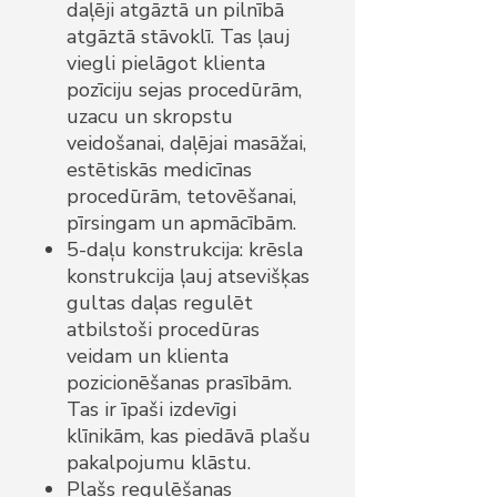
daļēji atgāztā un pilnībā
atgāztā stāvoklī. Tas ļauj
viegli pielāgot klienta
pozīciju sejas procedūrām,
uzacu un skropstu
veidošanai, daļējai masāžai,
estētiskās medicīnas
procedūrām, tetovēšanai,
pīrsingam un apmācībām.
5-daļu konstrukcija: krēsla
konstrukcija ļauj atsevišķas
gultas daļas regulēt
atbilstoši procedūras
veidam un klienta
pozicionēšanas prasībām.
Tas ir īpaši izdevīgi
klīnikām, kas piedāvā plašu
pakalpojumu klāstu.
Plašs regulēšanas