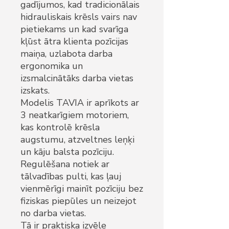
gadījumos, kad tradicionālais
hidrauliskais krēsls vairs nav
pietiekams un kad svarīga
kļūst ātra klienta pozīcijas
maiņa, uzlabota darba
ergonomika un
izsmalcinātāks darba vietas
izskats.
Modelis TAVIA ir aprīkots ar
3 neatkarīgiem motoriem,
kas kontrolē krēsla
augstumu, atzveltnes leņķi
un kāju balsta pozīciju.
Regulēšana notiek ar
tālvadības pulti, kas ļauj
vienmērīgi mainīt pozīciju bez
fiziskas piepūles un neizejot
no darba vietas.
Tā ir praktiska izvēle