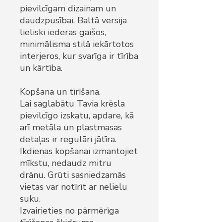
pievilcīgam dizainam un
daudzpusībai. Baltā versija
lieliski iederas gaišos,
minimālisma stilā iekārtotos
interjeros, kur svarīga ir tīrība
un kārtība.
Kopšana un tīrīšana.
Lai saglabātu Tavia krēsla
pievilcīgo izskatu, apdare, kā
arī metāla un plastmasas
detaļas ir regulāri jātīra.
Ikdienas kopšanai izmantojiet
mīkstu, nedaudz mitru
drānu. Grūti sasniedzamās
vietas var notīrīt ar nelielu
suku.
Izvairieties no pārmērīga