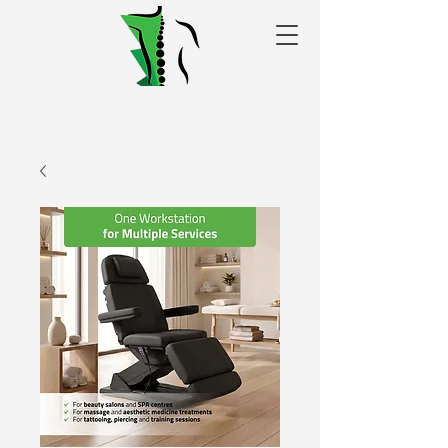
Alakris fizioterapijas
centrs Valmierā