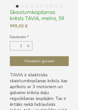
Skaistumkopšanas
krēsls TAVIA, melns, 59
Cena
999,00 €
Daudzums
*
Pievienot grozam
TAVIA ir elektrisks
skaistumkopšanas krēsls, kas
aprīkots ar 3 motoriem un
galveno krēsla daļu
regulēšanas iespējām. Tas ir
ērtāks nekā hidraulisks