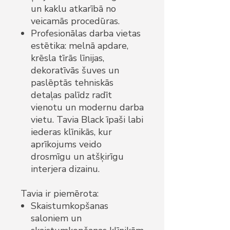
un kaklu atkarībā no
veicamās procedūras.
Profesionālas darba vietas
estētika: melnā apdare,
krēsla tīrās līnijas,
dekoratīvās šuves un
paslēptās tehniskās
detaļas palīdz radīt
vienotu un modernu darba
vietu. Tavia Black īpaši labi
iederas klīnikās, kur
aprīkojums veido
drosmīgu un atšķirīgu
interjera dizainu.
Tavia ir piemērota:
Skaistumkopšanas
saloniem un