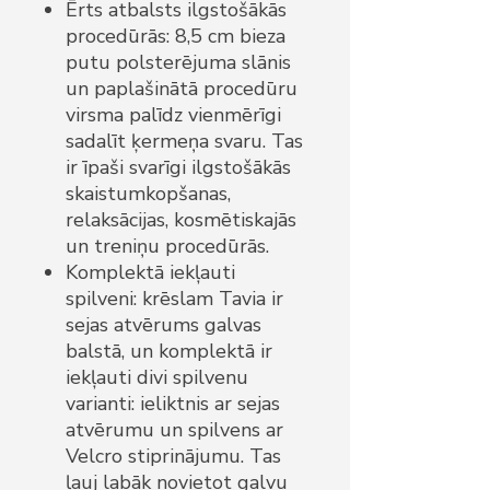
Ērts atbalsts ilgstošākās
procedūrās: 8,5 cm bieza
putu polsterējuma slānis
un paplašinātā procedūru
virsma palīdz vienmērīgi
sadalīt ķermeņa svaru. Tas
ir īpaši svarīgi ilgstošākās
skaistumkopšanas,
relaksācijas, kosmētiskajās
un treniņu procedūrās.
Komplektā iekļauti
spilveni: krēslam Tavia ir
sejas atvērums galvas
balstā, un komplektā ir
iekļauti divi spilvenu
varianti: ieliktnis ar sejas
atvērumu un spilvens ar
Velcro stiprinājumu. Tas
ļauj labāk novietot galvu