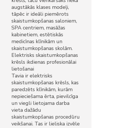
krēsls, taču vienkāršāks nekā
augstākās klases modeļi,
tāpēc ir ideāli piemērots
skaistumkopšanas saloniem,
SPA centriem, masāžas
kabinetiem, estētiskās
medicīnas klīnikām un
skaistumkopšanas skolām.
Elektrisks skaistumkopšanas
krēsls ikdienas profesionālai
lietošanai
Tavia ir elektrisks
skaistumkopšanas krēsls, kas
paredzēts klīnikām, kurām
nepieciešama ērta, pievilcīga
un viegli lietojama darba
vieta dažādu
skaistumkopšanas procedūru
veikšanai. Tas ir lieliska izvēle