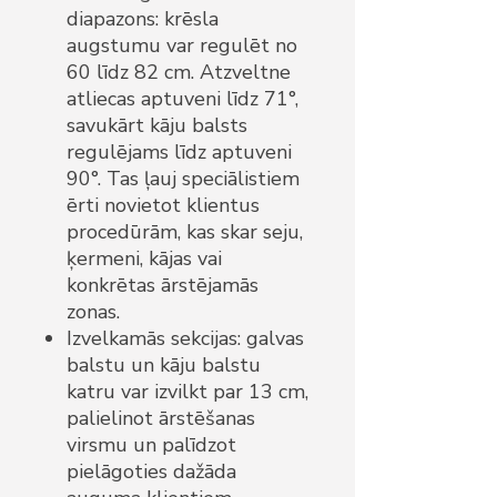
diapazons: krēsla
augstumu var regulēt no
60 līdz 82 cm. Atzveltne
atliecas aptuveni līdz 71°,
savukārt kāju balsts
regulējams līdz aptuveni
90°. Tas ļauj speciālistiem
ērti novietot klientus
procedūrām, kas skar seju,
ķermeni, kājas vai
konkrētas ārstējamās
zonas.
Izvelkamās sekcijas: galvas
balstu un kāju balstu
katru var izvilkt par 13 cm,
palielinot ārstēšanas
virsmu un palīdzot
pielāgoties dažāda