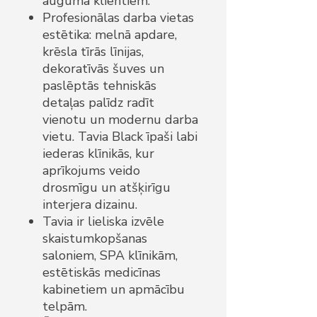
auguma klientiem.
Profesionālas darba vietas
estētika: melnā apdare,
krēsla tīrās līnijas,
dekoratīvās šuves un
paslēptās tehniskās
detaļas palīdz radīt
vienotu un modernu darba
vietu. Tavia Black īpaši labi
iederas klīnikās, kur
aprīkojums veido
drosmīgu un atšķirīgu
interjera dizainu.
Tavia ir lieliska izvēle
skaistumkopšanas
saloniem, SPA klīnikām,
estētiskās medicīnas
kabinetiem un apmācību
telpām.