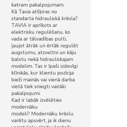
katram pakalpojumam.
Kā Tavia atšķiras no
standarta hidrauliskā krēsla?
TAVIA ir aprīkots ar
elektrisku regulēšanu, ko
vada ar tālvadības pulti,
ļaujot ātrāk un ērtāk regulēt
augstumu, atzveltni un kāju
balstu nekā hidrauliskajam
modelim. Tas ir īpaši izdevīgi
klīnikās, kur klientu pozīcija
bieži mainās vai vienā darba
vietā tiek sniegti vairāki
pakalpojumi.
Kad ir labāk izvēlēties
modernāku
modeli? Modernāku krēslu
varētu apsvērt, ja ik dienu