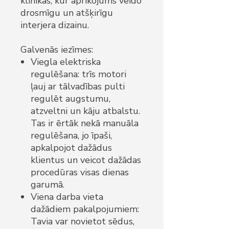
klīnikās, kur aprīkojums veido
drosmīgu un atšķirīgu
interjera dizainu.
Galvenās iezīmes:
Viegla elektriska
regulēšana: trīs motori
ļauj ar tālvadības pulti
regulēt augstumu,
atzveltni un kāju atbalstu.
Tas ir ērtāk nekā manuāla
regulēšana, jo īpaši,
apkalpojot dažādus
klientus un veicot dažādas
procedūras visas dienas
garumā.
Viena darba vieta
dažādiem pakalpojumiem:
Tavia var novietot sēdus,