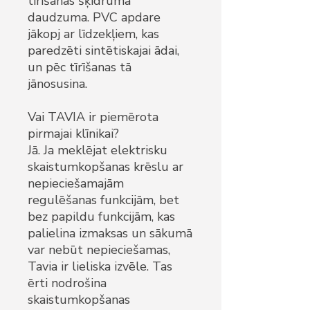
tīrīšanas šķidruma
daudzuma. PVC apdare
jākopj ar līdzekļiem, kas
paredzēti sintētiskajai ādai,
un pēc tīrīšanas tā
jānosusina.
Vai TAVIA ir piemērota
pirmajai klīnikai?
Jā. Ja meklējat elektrisku
skaistumkopšanas krēslu ar
nepieciešamajām
regulēšanas funkcijām, bet
bez papildu funkcijām, kas
palielina izmaksas un sākumā
var nebūt nepieciešamas,
Tavia ir lieliska izvēle. Tas
ērti nodrošina
skaistumkopšanas