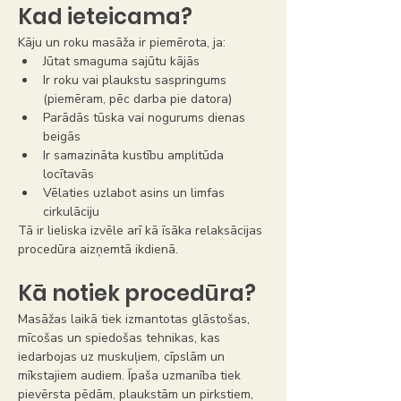
Kad ieteicama?
Kāju un roku masāža ir piemērota, ja:
Jūtat smaguma sajūtu kājās
Ir roku vai plaukstu saspringums 
(piemēram, pēc darba pie datora)
Parādās tūska vai nogurums dienas 
beigās
Ir samazināta kustību amplitūda 
locītavās
Vēlaties uzlabot asins un limfas 
cirkulāciju
Tā ir lieliska izvēle arī kā īsāka relaksācijas 
procedūra aizņemtā ikdienā.
Kā notiek procedūra?
Masāžas laikā tiek izmantotas glāstošas, 
mīcošas un spiedošas tehnikas, kas 
iedarbojas uz muskuļiem, cīpslām un 
mīkstajiem audiem. Īpaša uzmanība tiek 
pievērsta pēdām, plaukstām un pirkstiem, 