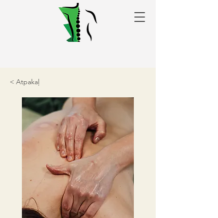
Alakris fizioterapijas
centrs Valmierā
< Atpakaļ