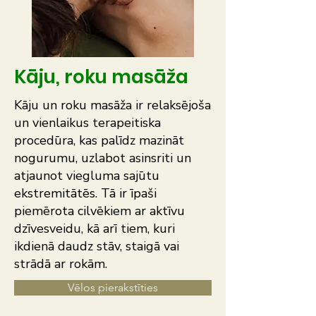
Kāju, roku masāža
Kāju un roku masāža ir relaksējoša
un vienlaikus terapeitiska
procedūra, kas palīdz mazināt
nogurumu, uzlabot asinsriti un
atjaunot viegluma sajūtu
ekstremitātēs. Tā ir īpaši
piemērota cilvēkiem ar aktīvu
dzīvesveidu, kā arī tiem, kuri
ikdienā daudz stāv, staigā vai
strādā ar rokām.
Vēlos pierakstīties