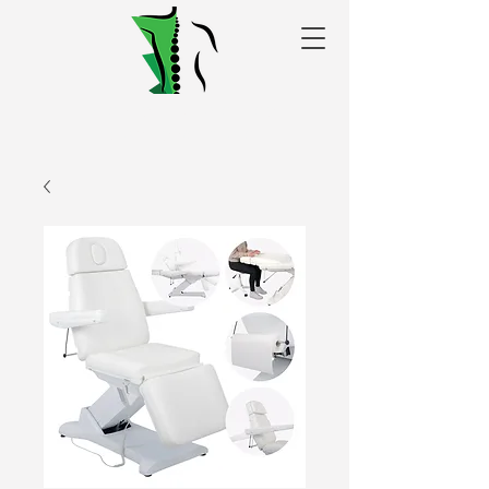
Alakris fizioterapijas
centrs Valmierā