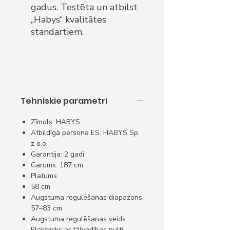
gadus. Testēta un atbilst
„Habys“ kvalitātes
standartiem.
Tehniskie parametri
Zīmols: HABYS
Atbildīgā persona ES: HABYS Sp.
z o.o.
Garantija: 2 gadi
Garums: 187 cm
Platums:
58 cm
Augstuma regulēšanas diapazons:
57–83 cm
Augstuma regulēšanas veids:
Elektrisks ar tālvadības pulti