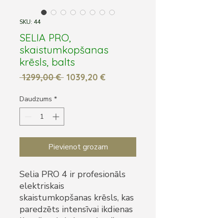
SKU: 44
SELIA PRO,
skaistumkopšanas
krēsls, balts
Parastā
Izpārdošanas
 1299,00 € 
1039,20 €
cena
cena
Daudzums
*
Pievienot grozam
Selia PRO 4 ir profesionāls
elektriskais
skaistumkopšanas krēsls, kas
paredzēts intensīvai ikdienas