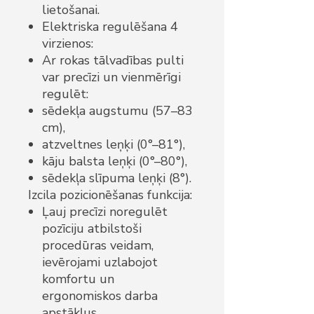
lietošanai.
Elektriska regulēšana 4
virzienos:
Ar rokas tālvadības pulti
var precīzi un vienmērīgi
regulēt:
sēdekļa augstumu (57–83
cm),
atzveltnes leņķi (0°–81°),
kāju balsta leņķi (0°–80°),
sēdekļa slīpuma leņķi (8°).
Izcila pozicionēšanas funkcija:
Ļauj precīzi noregulēt
pozīciju atbilstoši
procedūras veidam,
ievērojami uzlabojot
komfortu un
ergonomiskos darba
apstākļus.