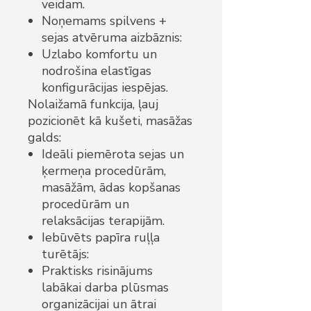
veidam.
Noņemams spilvens +
sejas atvēruma aizbāznis:
Uzlabo komfortu un
nodrošina elastīgas
konfigurācijas iespējas.
Nolaižamā funkcija, ļauj
pozicionēt kā kušeti, masāžas
galds:
Ideāli piemērota sejas un
ķermeņa procedūrām,
masāžām, ādas kopšanas
procedūrām un
relaksācijas terapijām.
Iebūvēts papīra ruļļa
turētājs:
Praktisks risinājums
labākai darba plūsmas
organizācijai un ātrai