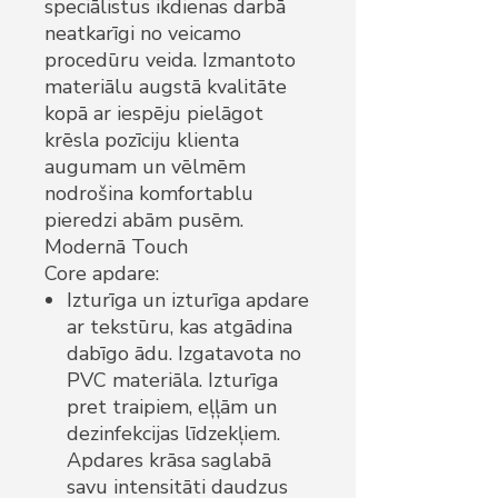
speciālistus ikdienas darbā
neatkarīgi no veicamo
procedūru veida. Izmantoto
materiālu augstā kvalitāte
kopā ar iespēju pielāgot
krēsla pozīciju klienta
augumam un vēlmēm
nodrošina komfortablu
pieredzi abām pusēm.
Modernā Touch
Core apdare:
Izturīga un izturīga apdare
ar tekstūru, kas atgādina
dabīgo ādu. Izgatavota no
PVC materiāla. Izturīga
pret traipiem, eļļām un
dezinfekcijas līdzekļiem.
Apdares krāsa saglabā
savu intensitāti daudzus