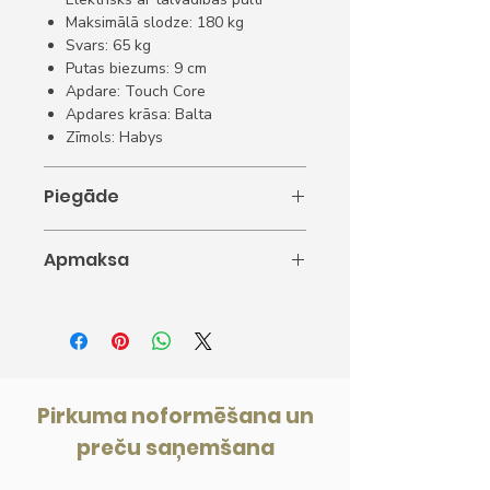
Maksimālā slodze: 180 kg
Svars: 65 kg
Putas biezums: 9 cm
Apdare: Touch Core
Apdares krāsa: Balta
Zīmols: Habys
Piegāde
Piegāde: 5-10 darba dienas.
Apmaksa
1. Apmaksa ar karti.
2. Apmaksa internetbankā.
3. Apmaksāt ar rēķinu.
Pirkuma noformēšana un
preču saņemšana