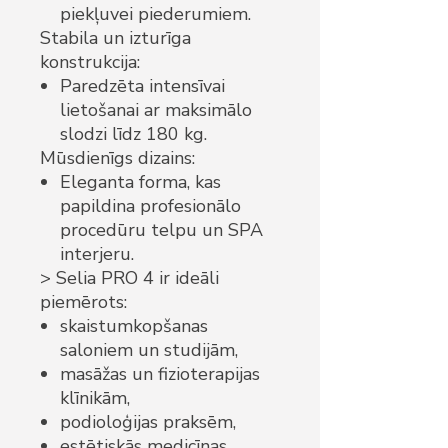
piekļuvei piederumiem.
Stabila un izturīga
konstrukcija:
Paredzēta intensīvai
lietošanai ar maksimālo
slodzi līdz 180 kg.
Mūsdienīgs dizains:
Eleganta forma, kas
papildina profesionālo
procedūru telpu un SPA
interjeru.
> Selia PRO 4 ir ideāli
piemērots:
skaistumkopšanas
saloniem un studijām,
masāžas un fizioterapijas
klīnikām,
podioloģijas praksēm,
estētiskās medicīnas