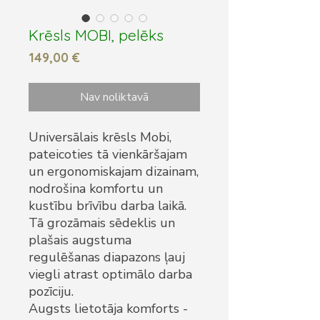
Krēsls MOBI, pelēks
Cena
149,00 €
Nav noliktavā
Universālais krēsls Mobi,
pateicoties tā vienkāršajam
un ergonomiskajam dizainam,
nodrošina komfortu un
kustību brīvību darba laikā.
Tā grozāmais sēdeklis un
plašais augstuma
regulēšanas diapazons ļauj
viegli atrast optimālo darba
pozīciju.
Augsts lietotāja komforts -