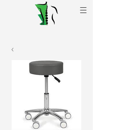
Alakris fizioterapijas
centrs Valmierā