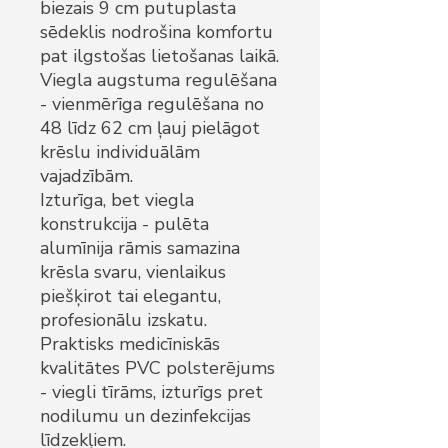
biezais 9 cm putuplasta
sēdeklis nodrošina komfortu
pat ilgstošas lietošanas laikā.
Viegla augstuma regulēšana
- vienmērīga regulēšana no
48 līdz 62 cm ļauj pielāgot
krēslu individuālām
vajadzībām.
Izturīga, bet viegla
konstrukcija - pulēta
alumīnija rāmis samazina
krēsla svaru, vienlaikus
piešķirot tai elegantu,
profesionālu izskatu.
Praktisks medicīniskās
kvalitātes PVC polsterējums
- viegli tīrāms, izturīgs pret
nodilumu un dezinfekcijas
līdzekļiem.