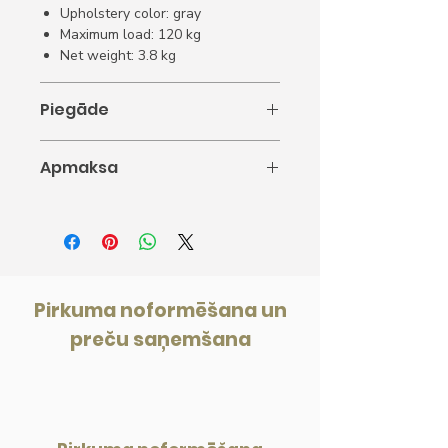
Upholstery color: gray
Maximum load: 120 kg
Net weight: 3.8 kg
Piegāde
Piegāde 5-10 darba dienas.
Apmaksa
1. Apmaksa ar karti
2. Apmaksa internetbankā
3. Apmaksāt ar rēķinu
Pirkuma noformēšana un
preču saņemšana