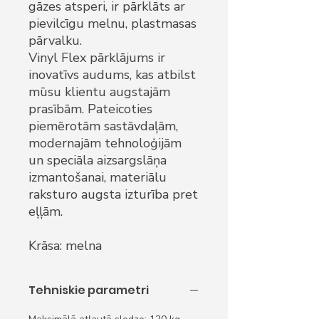
gāzes atsperi, ir pārklāts ar
pievilcīgu melnu, plastmasas
pārvalku.
Vinyl Flex pārklājums ir
inovatīvs audums, kas atbilst
mūsu klientu augstajām
prasībām. Pateicoties
piemērotām sastāvdaļām,
modernajām tehnoloģijām
un speciāla aizsargslāņa
izmantošanai, materiālu
raksturo augsta izturība pret
eļļām.
Krāsa: melna
Tehniskie parametri