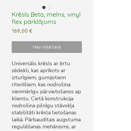
Krēsls Beta, melns, vinyl
flex pārklājums
Cena
169,00 €
Nav noliktavā
Universāls krēsls ar ērtu
sēdekli, kas aprīkots ar
izturīgiem, gumijotiem
ritenīšiem, kas nodrošina
vienmērīgu pārvietošanos ap
klientu. Cietā konstrukcija
nodrošina pilnīgu stāvokļa
stabilitāti krēsla lietošanas
laikā. Pārbaudītais augstuma
regulēšanas mehānisms, ar