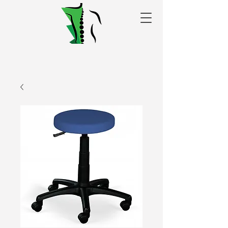
Alakris fizioterapijas
centrs Valmierā