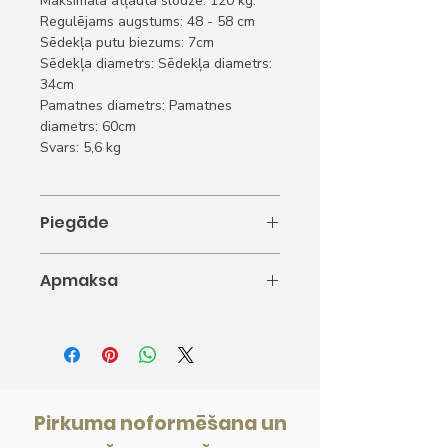
Maksimālā atļautā slodze: 120 kg.
Regulējams augstums: 48 - 58 cm
Sēdekļa putu biezums: 7cm
Sēdekļa diametrs: Sēdekļa diametrs:
34cm
Pamatnes diametrs: Pamatnes
diametrs: 60cm
Svars: 5,6 kg
Piegāde
Piegāde 5-10 darba dienas.
Apmaksa
1. Apmaksa ar karti
2. Apmaksa internetbankā
3. Apmaksāt ar rēķinu.
4. Apmaksāt pa daļām. Pērc tagad,
maksā pēc tam.
Pirkuma noformēšana un