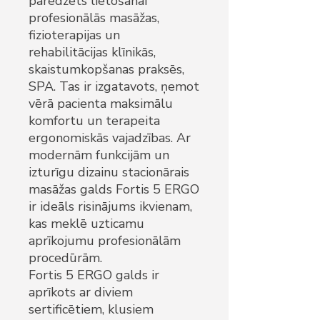
paredzēts lietošanai
profesionālās masāžas,
fizioterapijas un
rehabilitācijas klīnikās,
skaistumkopšanas praksēs,
SPA. Tas ir izgatavots, ņemot
vērā pacienta maksimālu
komfortu un terapeita
ergonomiskās vajadzības. Ar
modernām funkcijām un
izturīgu dizainu stacionārais
masāžas galds Fortis 5 ERGO
ir ideāls risinājums ikvienam,
kas meklē uzticamu
aprīkojumu profesionālām
procedūrām.
Fortis 5 ERGO galds ir
aprīkots ar diviem
sertificētiem, klusiem