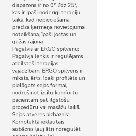
diapazons ir no 0° līdz 25°,
kas ir īpaši noderīgi terapiju
laikā, kad nepieciešama
precīza ķermeņa novietojuma
noteikšana, īpaši jostas un
gūžas rajonā.
Pagalvis ar ERGO spilvenu:
Pagalvja leņķis ir regulējams
atbilstoši terapijas
vajadzībām. ERGO spilvens ir
mīksts, ērts, īpaši profilēts un
pielāgots sejas formai,
nodrošinot izcilu komfortu
pacientam pat ilgstošu
procedūru vai masāžu laikā.
Sejas atveres aizbāznis:
Komplektā iekļautais
aizbāznis ļauj ātri noregulēt