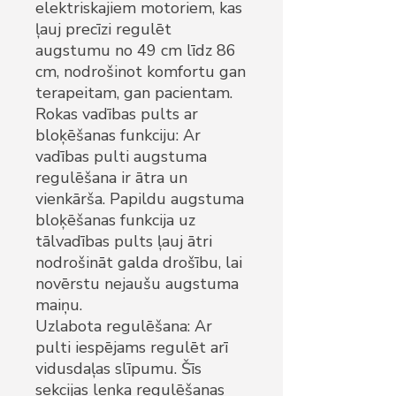
elektriskajiem motoriem, kas
ļauj precīzi regulēt
augstumu no 49 cm līdz 86
cm, nodrošinot komfortu gan
terapeitam, gan pacientam.
Rokas vadības pults ar
bloķēšanas funkciju: Ar
vadības pulti augstuma
regulēšana ir ātra un
vienkārša. Papildu augstuma
bloķēšanas funkcija uz
tālvadības pults ļauj ātri
nodrošināt galda drošību, lai
novērstu nejaušu augstuma
maiņu.
Uzlabota regulēšana: Ar
pulti iespējams regulēt arī
vidusdaļas slīpumu. Šīs
sekcijas leņķa regulēšanas