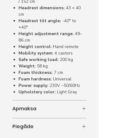
/ 152 cm
Headrest dimensions:
43 × 40
cm
Headrest tilt angle:
-40° to
+40°
Height adjustment range:
49–
86 cm
Height control:
Hand remote
Mobility system:
4 castors
Safe working load:
200 kg
Weight:
58 kg
Foam thickness:
7 cm
Foam hardness:
Universal
Power supply:
230V ~50/60Hz
Upholstery color:
Light Gray
Apmaksa
1. Apmaksa ar karti.
Piegāde
2. Apmaksa internetbankā.
3. Apmaksāt ar rēķinu.