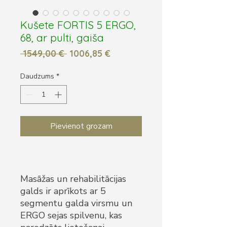
Kušete FORTIS 5 ERGO,
68, ar pulti, gaiša
Parastā
Izpārdošanas
 1549,00 € 
1006,85 €
cena
cena
Daudzums
*
Pievienot grozam
Masāžas un rehabilitācijas
galds ir aprīkots ar 5
segmentu galda virsmu un
ERGO sejas spilvenu, kas