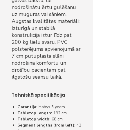
galvas balstu, lai
nodrošinātu ērtu gulēšanu
uz muguras vai sāniem.
Augstas kvalitātes materiāli:
Izturīgā un stabilā
konstrukcija iztur līdz pat
200 kg lielu svaru. PVC
polsterējums apvienojumā ar
7 cm putuplasta slāni
nodrošina komfortu un
drošību pacientam pat
ilgstošu seansu laikā.
Tehniskā specifikācija
Garantija:
Habys 3 years
Tabletop length:
192 cm
Tabletop width:
68 cm
Segment lengths (from left):
42