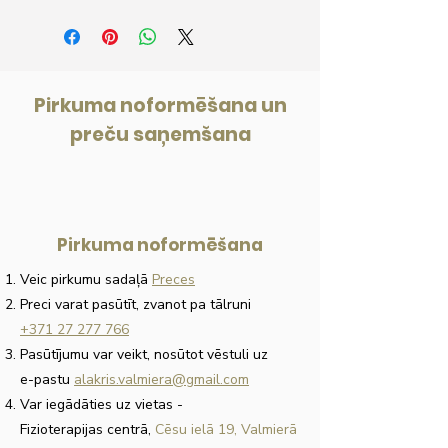
5-10 darba dienas.
Piegādes izmaksas - sākot no 40
euro.
Pirkuma noformēšana un
preču saņemšana
Pirkuma noformēšana
Veic pirkumu sadaļā
Preces
Preci varat pasūtīt, zvanot pa tālruni
+371 27 277 766
Pasūtījumu var veikt, nosūtot vēstuli uz
e-pastu
alakris.valmiera@gmail.com
Var iegādāties uz vietas
-
Fizioterapijas centrā,
Cēsu ielā 19, Valmierā