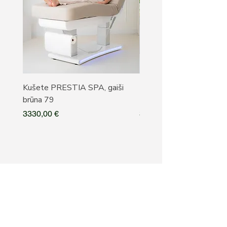
Kušete PRESTIA SPA, gaiši
Kušete PRESTIA SPA, b
brūna 79
79
Cena
Cena
3330,00 €
3330,00 €
Pieteikties ALAKRIS 
jaunumiem
E-pasts
*