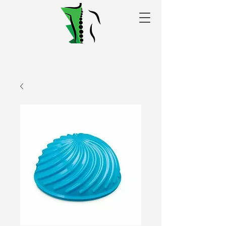
Alakris fizioterapijas
centrs Valmierā