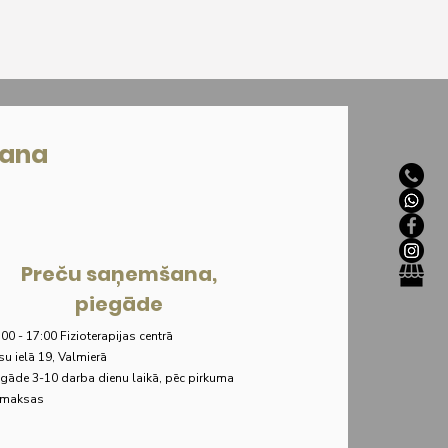
šana
Preču saņemšana,
piegāde
:00 - 17:00 Fizioterapijas centrā
su ielā 19, Valmierā
egāde 3-10 darba dienu laikā, pēc pirkuma
maksas