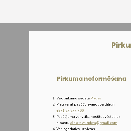
Pirk
Pirkuma noformēšana
Veic pirkumu sadaļā
Preces
Preci varat pasūtīt, zvanot pa tālruni
+371 27 277 766
Pasūtījumu var veikt, nosūtot vēstuli uz
e-pastu
alakris.valmiera@gmail.com
Var iegādāties uz vietas
-