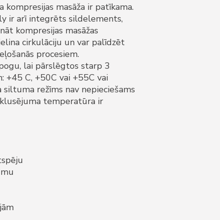
, ja kompresijas masāža ir patīkama.
ly ir arī integrēts sildelements,
lināt kompresijas masāžas
elina cirkulāciju un var palīdzēt
eļošanās procesiem.
ogu, lai pārslēgtos starp 3
: +45 C, +50C vai +55C vai
 ja siltuma režīms nav nepieciešams
noklusējuma temperatūra ir
tspēju
rumu
ājām