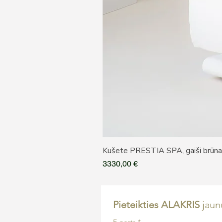
Kušete PRESTIA SPA, gaiši brūn
Cena
3330,00 €
Pieteikties ALAKRIS 
jau
E-pasts
*