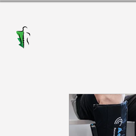
Alakris fizioterapijas
centrs Valmierā