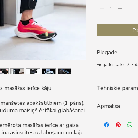
Pi
Piegāde
Piegādes laiks: 2-7 d
s masāžas ierīce kāju
Tehniskie param
- 3 spiediena režīmi
 manšetes apakšstilbiem (1 pāris),
Apmaksa
- MAX spiediens - 
uduma maisiņš ērtākai glabāšanai,
- 3 dažādas progra
1. Apmaksa ar karti
- 3 dažādi siltuma re
iemērota masāžas ierīce ar gaisa
2. Apmaksa internet
3. Apmaksāt ar rēķin
cina asinsrites uzlabošanu un kāju