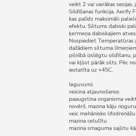
veikt 2 vai vairākas sesijas
Sildīšanas funkcija. Aerify F
kas palīdz maksimāli palie
efektu. Siltums dabiski pali
ķermeņa dabiskajiem atves
Nospiediet Temperatūras p
dažādiem siltuma līmeņiem
pilnībā izslēgtu sildīšanu,
vai kļūst pārāk silts. Pēc 
iestatīta uz +45C.
Ieguvumi:
veicina atjaunošanos
paaugstina organisma veik
novērš, mazina kāju nogu
veic mehānisko lifodrenāžu
mazina celulītu
mazina smaguma sajūtu k