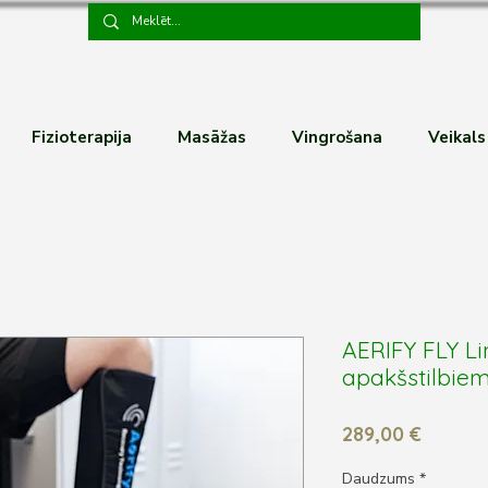
Fizioterapija
Masāžas
Vingrošana
Veikals
AERIFY FLY L
apakšstilbiem
Cena
289,00 €
Daudzums
*