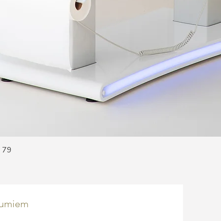
Ātrais skats
a 79
numiem