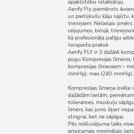
apakšstilbu relaksāciju.
Aerify Fly piemērots ikvie
un pietūkušu kāju sajūtu, k
treniņiem. Nelielais izmērs 
ceļojumos, birojā, treniņno
kā profesionāļa palīgu jebk
terapeita praksē.
Aerify FLY ir 3 dažādi komp
pogu Kompresijas līmenis, 
kompresijas līmeņiem – mi
mmHg), max (240 mmHg).
Kompresijas līmeņa izvēle ir
dažādām lietām, piemēram,
tolerances, muskuļu sāpīgu
līmeni, kas jums šķiet visp
stingrai, bet ne sāpīgai.
Pēc noklusējuma laiks visie
ieteicamais minimālais lieto