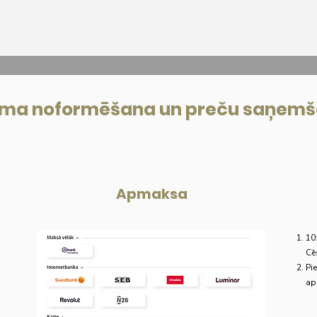
uma noformēšana un preču saņem
Apmaksa
10
Cē
Pi
ap