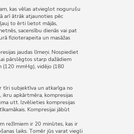
nam, kas vēlas atvieglot nogurušu
ā arī ātrāk atjaunoties pēc
ļauj to ērti lietot mājās,
metnēs, sacensību dienās vai pat
urā fizioterapeita un masāžas
resijas jaudas līmeņi. Nospiediet
lai pārslēgtos starp dažādiem
n (120 mmHg), vidējo (180
 tīri subjektīva un atkarīga no
 ikru apkārtmēra, kompresijas
ma utt. Izvēlieties kompresijas
atīkamākais. Kompresijai jābūt
m režīmiem ir 20 minūtes, kas ir
šanas laiks. Tomēr jūs varat viegli