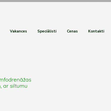
Pieteikties
Vakances
Speciālisti
Cenas
Kontakti
imfodrenāžas
, ar siltumu