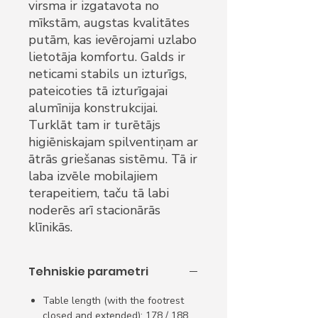
virsma ir izgatavota no
mīkstām, augstas kvalitātes
putām, kas ievērojami uzlabo
lietotāja komfortu. Galds ir
neticami stabils un izturīgs,
pateicoties tā izturīgajai
alumīnija konstrukcijai.
Turklāt tam ir turētājs
higiēniskajam spilventiņam ar
ātrās griešanas sistēmu. Tā ir
laba izvēle mobilajiem
terapeitiem, taču tā labi
noderēs arī stacionārās
klīnikās.
Tehniskie parametri
Table length (with the footrest
closed and extended): 178 / 188