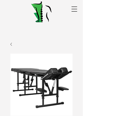
Alakris fizioterapijas
centrs Valmierā