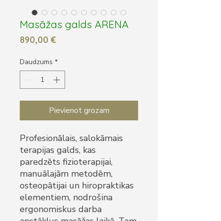
Masāžas galds ARENA
Cena
890,00 €
Daudzums
*
Pievienot grozam
Profesionālais, salokāmais
terapijas galds, kas
paredzēts fizioterapijai,
manuālajām metodēm,
osteopātijai un hiropraktikas
elementiem, nodrošina
ergonomiskus darba