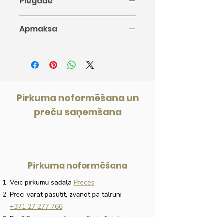
Piegāde
Piegāde: 5-10 darba dienas.
Apmaksa
1. Apmaksa ar karti
2. Apmaksa internetbankā
3. Apmaksāt pa daļām. Pērc tagad,
maksā pēc tam.
4. Apmaksāt ar rēķinu
Pirkuma noformēšana un
preču saņemšana
Pirkuma noformēšana
Veic pirkumu sadaļā
Preces
Preci varat pasūtīt, zvanot pa tālruni
+371 27 277 766