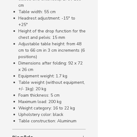
cm
Table width: 55 cm
Headrest adjustment: -15° to
+25°
Height of the drop function for the
chest and pelvis: 15 mm
Adjustable table height: from 48
cm to 66 cm in 3 cm increments (6
positions)
Dimensions after folding: 92 x 72
x 26 cm
Equipment weight: 1.7 kg
Table weight (without equipment,
+/- 1kg): 20 kg
Foam thickness: 5 cm
Maximum load: 200 kg
Weight category: 16 to 22 kg
Upholstery color: black
Table construction: Aluminum