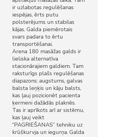
apstākļus masāžas laikā. Tam
ir uzlabotas regulēšanas
iespējas, ērts putu
polsterējums un stabilas
kājas. Galda piemērotais
svars padara to ērtu
transportēšanai.
Arena 180 masāžas galds ir
lieliska alternatīva
stacionārajiem galdiem. Tam
raksturīgs plašs regulēšanas
diapazons: augstums, galvas
balsta leņķis un kāju balsts,
kas ļauj pozicionēt pacienta
ķermeni dažādās plaknēs.
Tas ir aprīkots arī ar sistēmu,
kas ļauj veikt
“PAGRIEŠANAS” tehniku uz
krūškurvja un iegurņa. Galda