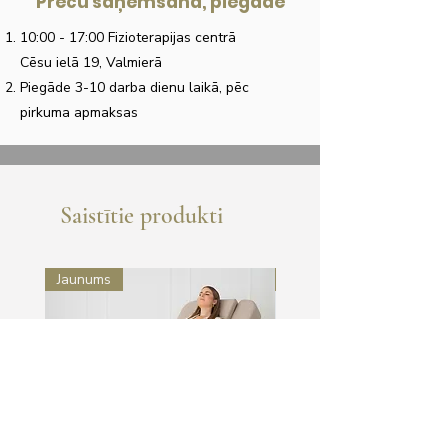
Preču saņemšana, piegāde
10:00 - 17:00 Fizioterapijas centrā
Cēsu ielā 19, Valmierā
Piegāde 3-10 darba dienu laikā, pēc
pirkuma apmaksas
Saistītie produkti
Jaunums
Jaunums