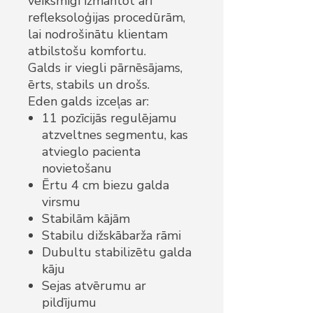
veiksmīgi izmantot arī
refleksoloģijas procedūrām,
lai nodrošinātu klientam
atbilstošu komfortu.
Galds ir viegli pārnēsājams,
ērts, stabils un drošs.
Eden galds izceļas ar:
11 pozīcijās regulējamu
atzveltnes segmentu, kas
atvieglo pacienta
novietošanu
Ērtu 4 cm biezu galda
virsmu
Stabilām kājām
Stabilu dižskābarža rāmi
Dubultu stabilizētu galda
kāju
Sejas atvērumu ar
pildījumu