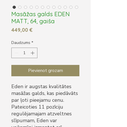
Masāžas galds EDEN
MATT, 64, gaiša
Cena
449,00 €
Daudzums
*
Pievienot grozam
Eden ir augstas kvalitātes
masāžas galds, kas piedāvāts
par ļoti pieejamu cenu.
Pateicoties 11 pozīciju
regulējamajam atzveltnes
slīpumam, Eden var