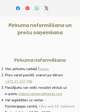
2. Apmaksa internetbankā
3. Apmaksāt ar rēķinu
Pirkuma noformēšana un
preču saņemšana
Pirkuma noformēšana
Veic pirkumu sadaļā
Preces
Preci varat pasūtīt, zvanot pa tālruni
+371 27 277 766
Pasūtījumu var veikt, nosūtot vēstuli uz
e-pastu
alakris.valmiera@gmail.com
Var iegādāties uz vietas
-
Fizioterapijas centrā,
Cēsu ielā 19, Valmierā