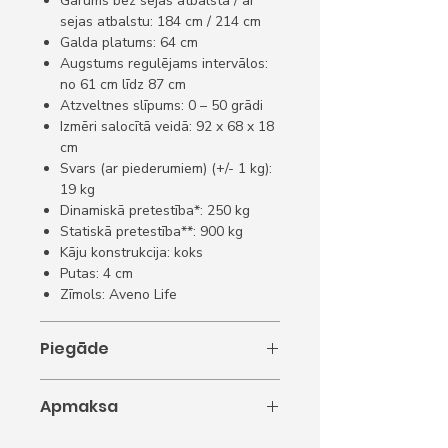
Garums bez sejas atbalsta / ar
sejas atbalstu: 184 cm / 214 cm
Galda platums: 64 cm
Augstums regulējams intervālos:
no 61 cm līdz 87 cm
Atzveltnes slīpums: 0 – 50 grādi
Izmēri salocītā veidā: 92 x 68 x 18
cm
Svars (ar piederumiem) (+/- 1 kg):
19 kg
Dinamiskā pretestība*: 250 kg
Statiskā pretestība**: 900 kg
Kāju konstrukcija: koks
Putas: 4 cm
Zīmols: Aveno Life
Piegāde
Piegāde: 5-10 darba dienas.
Apmaksa
1. Apmaksa ar karti