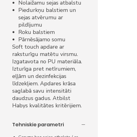
Nolaižamu sejas atbalstu
Piedurkņu balstiem un
sejas atvērumu ar
pildījumu
Roku balstiem
Pārnēsājamo somu
Soft touch apdare ar
raksturīgu matētu virsmu.
Izgatavota no PU materiāla.
Izturīga pret netīrumiem,
eļļām un dezinfekcijas
līdzekļiem. Apdares krāsa
saglabā savu intensitāti
daudzus gadus. Atbilst
Habys kvalitātes kritērijiem.
Tehniskie parametri