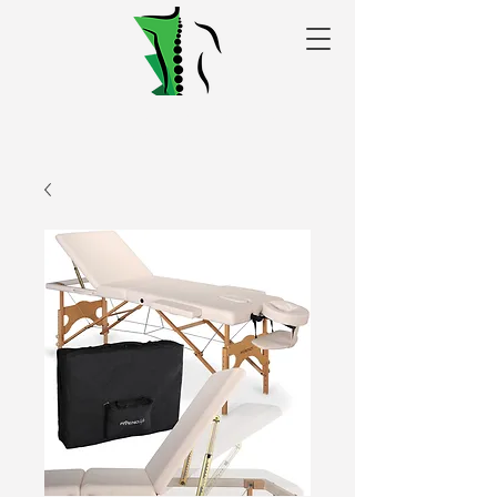
Alakris fizioterapijas
centrs Valmierā