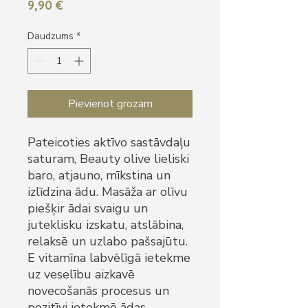
Cena
9,90 €
Daudzums
*
Pievienot grozam
Pateicoties aktīvo sastāvdaļu
saturam, Beauty olive lieliski
baro, atjauno, mīkstina un
izlīdzina ādu. Masāža ar olīvu
piešķir ādai svaigu un
juteklisku izskatu, atslābina,
relaksē un uzlabo pašsajūtu.
E vitamīna labvēlīgā ietekme
uz veselību aizkavē
novecošanās procesus un
pozitīvi ietekmē ādas