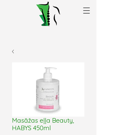
Alakris fizioterapijas
centrs Valmierā
Masāžas eļļa Beauty,
HABYS 450ml