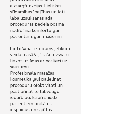
aizsargfunkcijas. Lieliskas
slīdamības īpašības un ļoti
laba uzsūkšanās ādā
procedūras pēdējā posmā
nodrošina komfortu gan
pacientam, gan masierim.
Lietošana
: ieteicams jebkura
veida masāžai, īpašu uzsvaru
liekot uz ādas ar noslieci uz
sausumu.
Profesionālā masāžas
kosmētika ļauj palielināt
procedūru efektivitāti un
pastiprināt to labvēlīgo
iedarbību, kā arī sniedz
pacientiem unikālus
iespaidus un sajūtas,