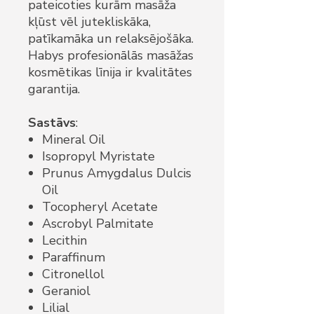
pateicoties kurām masāža
kļūst vēl jutekliskāka,
patīkamāka un relaksējošāka.
Habys profesionālās masāžas
kosmētikas līnija ir kvalitātes
garantija.
Sastāvs
:
Mineral Oil
Isopropyl Myristate
Prunus Amygdalus Dulcis
Oil
Tocopheryl Acetate
Ascrobyl Palmitate
Lecithin
Paraffinum
Citronellol
Geraniol
Lilial