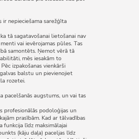
s ir nepieciešama sarežģīta
, ka tā sagatavošanai lietošanai nav
umenti vai ievērojamas pūles. Tas
nībā samontēts. Ņemot vērā tā
tabilitāti, mēs iesakām to
 Pēc izpakošanas vienkārši
 galvas balstu un pievienojiet
la rozetei.
la pacelšanās augstums, un vai tas
ots profesionālās podoloģijas un
skajām prasībām. Kad ar tālvadības
a funkcija līdz maksimālajai
punkts (kāju daļa) paceljas līdz