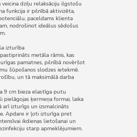
veicina dziļu relaksāciju ilgstošu
 funkcija ir pilnībā aktivizēta,
 potenciālu, paceldams klienta
am, nodrošinot ideālus sēdošus
am.
a izturība
 pastiprināts metāla rāmis, kas
zturīgas pamatnes, pilnībā novēršot
amu šūpošanos slodzes ietekmē.
rošību, un tā maksimālā darba
a 9 cm bieza elastīga putu
āli pielāgojas ķermeņa formai, laika
 arī izturīgs un izsmalcināts
 Apdare ir ļoti izturīga pret
tensīvai ikdienas lietošanai un
 dezinfekciju starp apmeklējumiem.