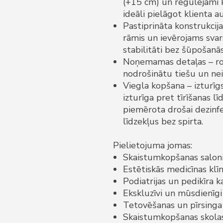
(+15 cm) un regulējami k
ideāli pielāgot klienta
Pastiprināta konstrukcija
rāmis un ievērojams svars
stabilitāti bez šūpošanās
Noņemamas detaļas – rok
nodrošinātu tiešu un nei
Viegla kopšana – izturīg
izturīga pret tīrīšanas lī
piemērota drošai dezinfek
līdzekļus bez spirta.
Pielietojuma jomas:
Skaistumkopšanas saloni
Estētiskās medicīnas klīn
Podiatrijas un pedikīra k
Ekskluzīvi un mūsdienīgi
Tetovēšanas un pīrsinga 
Skaistumkopšanas skola