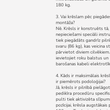
180 kg.
3. Vai krēslam pēc piegāde
montāža?
Nē. Krēsls ir konstruēts tā
nepieciešami speciāli instr
tiek piegādāts gandrīz pil
svaru (86 kg), kas veicina s
pārvietot diviem cilvēkiem.
ievietojiet roku balstus un
barošanas kabeli elektrotīk
4. Kāds ir maksimālais krēs
ir piemērots podoloģijai?
Jā, krēsls ir pilnībā pielāg
pedikīra procedūru specifi
pulti tiek aktivizēta slīpum
pozīcijai, krēsla augstākais 