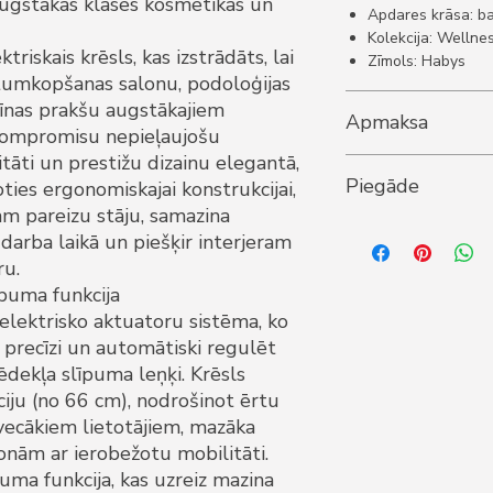
ugstākās klases kosmētikas un
Apdares krāsa: ba
Kolekcija: Wellne
triskais krēsls, kas izstrādāts, lai
Zīmols: Habys
stumkopšanas salonu, podoloģijas
cīnas prakšu augstākajiem
Apmaksa
kompromisu nepieļaujošu
litāti un prestižu dizainu elegantā,
1. Apmaksa ar karti.
Piegāde
ies ergonomiskajai konstrukcijai,
2. Apmaksa internet
3. Apmaksāt ar rēķin
am pareizu stāju, samazina
5-10 darba dienas.
arba laikā un piešķir interjeram
Piegādes izmaksas -
ru.
puma funkcija
u elektrisko aktuatoru sistēma, ko
j precīzi un automātiski regulēt
dekļa slīpuma leņķi. Krēsls
ju (no 66 cm), nodrošinot ērtu
ecākiem lietotājiem, mazāka
nām ar ierobežotu mobilitāti.
puma funkcija, kas uzreiz mazina