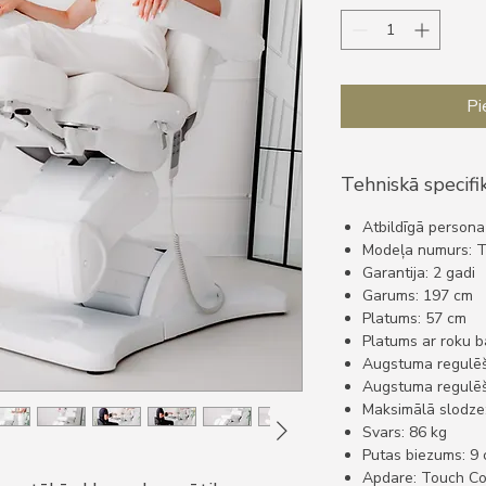
Pi
Tehniskā specifik
Atbildīgā persona
Modeļa numurs: 
Garantija: 2 gadi
Garums: 197 cm
Platums: 57 cm
Platums ar roku b
Augstuma regulē
Augstuma regulēša
Maksimālā slodze
Svars: 86 kg
Putas biezums: 9
Apdare: Touch Co