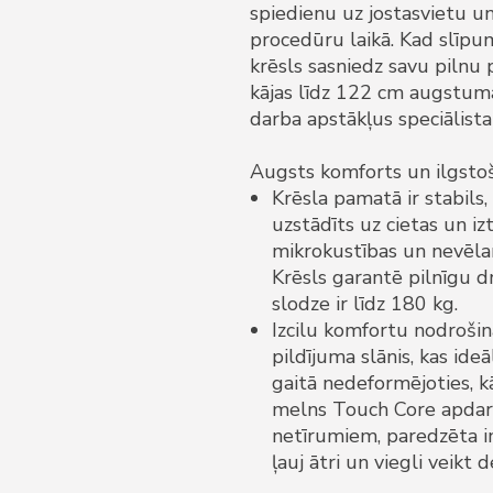
spiedienu uz jostasvietu un 
procedūru laikā. Kad slīpuma
krēsls sasniedz savu pilnu
kājas līdz 122 cm augstum
darba apstākļus speciālist
Augsts komforts un ilgstoš
Krēsla pamatā ir stabils,
uzstādīts uz cietas un i
mikrokustības un nevēl
Krēsls garantē pilnīgu d
slodze ir līdz 180 kg.
Izcilu komfortu nodrošin
pildījuma slānis, kas ide
gaitā nedeformējoties, kā
melns Touch Core apdare.
netīrumiem, paredzēta in
ļauj ātri un viegli veikt