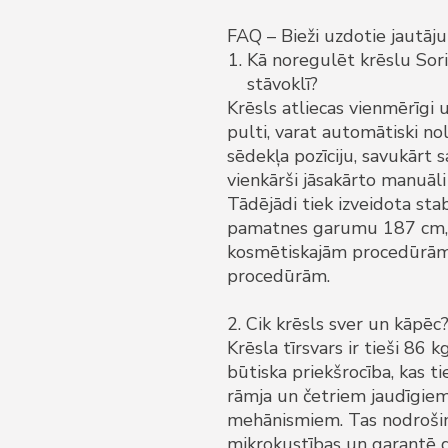
FAQ – Bieži uzdotie jautāj
Kā noregulēt krēslu Sori
stāvoklī?
Krēsls atliecas vienmērīgi u
pulti, varat automātiski no
sēdekļa pozīciju, savukārt s
vienkārši jāsakārto manuāli
Tādējādi tiek izveidota stab
pamatnes garumu 187 cm, k
kosmētiskajām procedūrā
procedūrām.
2. Cik krēsls sver un kāpēc
Krēsla tīrsvars ir tieši 86 kg
būtiska priekšrocība, kas ti
rāmja un četriem jaudīgiem
mehānismiem. Tas nodrošina 
mikrokustības un garantē d