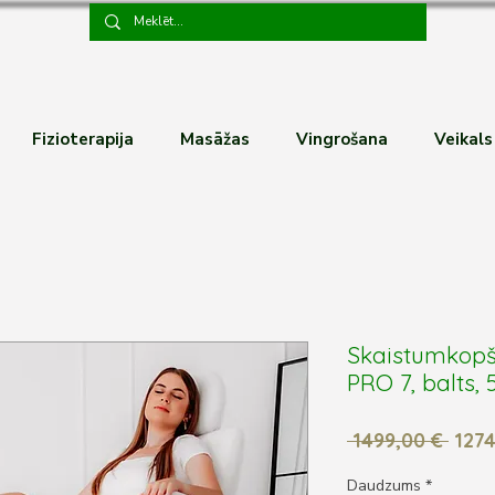
Fizioterapija
Masāžas
Vingrošana
Veikals
Skaistumkopš
PRO 7, balts, 
Para
 1499,00 € 
1274
cena
Daudzums
*