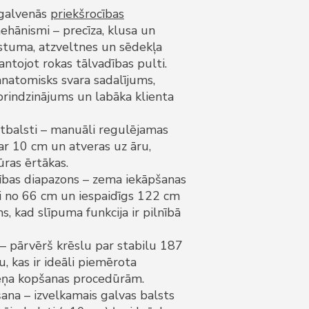
 galvenās
priekšrocības
ehānismi – precīza, klusa un
stuma, atzveltnes un sēdekļa
antojot rokas tālvadības pulti.
anatomisks svara sadalījums,
rindzinājums un labāka klienta
 atbalsti – manuāli regulējamas
par 10 cm un atveras uz āru,
ras ērtākas.
bības diapazons – zema iekāpšanas
ai no 66 cm un iespaidīgs 122 cm
, kad slīpuma funkcija ir pilnībā
– pārvērš krēslu par stabilu 187
 kas ir ideāli piemērota
ņa kopšanas procedūrām.
ana – izvelkamais galvas balsts