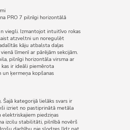
umi
na PRO 7 pilnīgi horizontālā
n viegli. Izmantojot intuitīvo rokas
laist atzveltni un noregulēt
adalītās kāju atbalsta daļas
 vienā līmenī ar pārējām sekcijām.
ila, pilnīgi horizontāla virsma ar
as ir ideāli piemērota
m un ķermeņa kopšanas
?
. Šajā kategorijā lielāks svars ir
eši izriet no pastiprinātā metāla
 elektriskajiem piedziņas
izcilu stabilitāti, pilnībā novērš
rošu darbību pie slodzes līdz pat