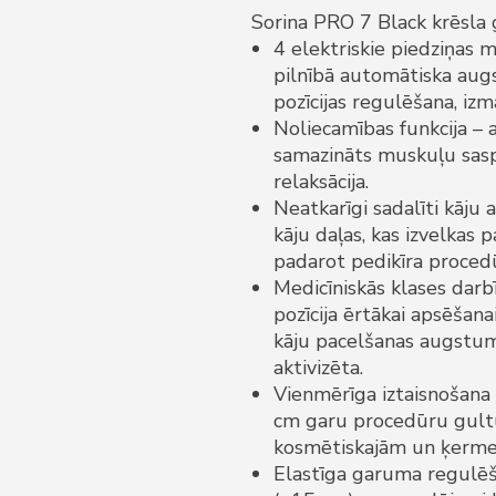
Sorina PRO 7 Black krēsla
4 elektriskie piedziņas m
pilnībā automātiska aug
pozīcijas regulēšana, izm
Noliecamības funkcija – 
samazināts muskuļu sasp
relaksācija.
Neatkarīgi sadalīti kāju
kāju daļas, kas izvelkas 
padarot pedikīra procedū
Medicīniskās klases dar
pozīcija ērtākai apsēšan
kāju pacelšanas augstums
aktivizēta.
Vienmērīga iztaisnošana 
cm garu procedūru gultu,
kosmētiskajām un ķerme
Elastīga garuma regulēš