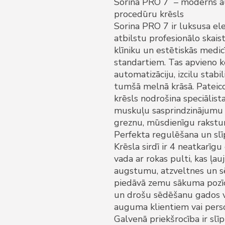
Sorina PRO 7 – moderns a
procedūru krēsls
Sorina PRO 7 ir luksusa elek
atbilstu profesionālo skai
klīniku un estētiskās medi
standartiem. Tas apvieno 
automatizāciju, izcilu stabi
tumšā melnā krāsā. Pateicot
krēsls nodrošina speciālist
muskuļu sasprindzinājumu d
greznu, mūsdienīgu rakstu
Perfekta regulēšana un slī
Krēsla sirdī ir 4 neatkarīg
vada ar rokas pulti, kas ļau
augstumu, atzveltnes un sē
piedāvā zemu sākuma pozīci
un drošu sēdēšanu gados v
auguma klientiem vai perso
Galvenā priekšrocība ir slī