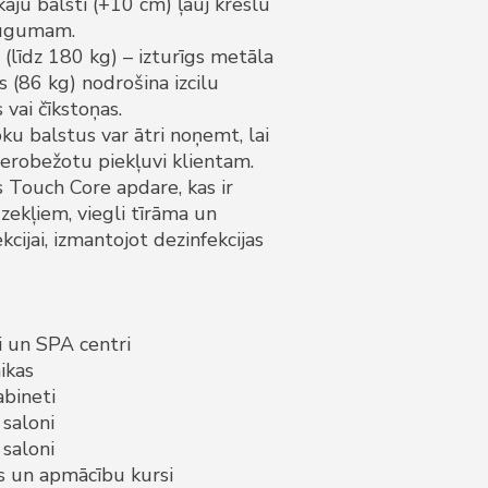
āju balsti (+10 cm) ļauj krēslu
 augumam.
 (līdz 180 kg) – izturīgs metāla
 (86 kg) nodrošina izcilu
 vai čīkstoņas.
u balstus var ātri noņemt, lai
erobežotu piekļuvi klientam.
s Touch Core apdare, kas ir
dzekļiem, viegli tīrāma un
cijai, izmantojot dezinfekcijas
 un SPA centri
ikas
abineti
 saloni
saloni
s un apmācību kursi