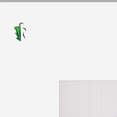
Alakris fizioterapijas
centrs Valmierā