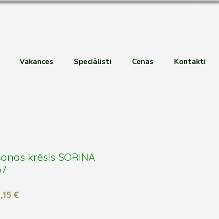
Pieteikties
Vakances
Speciālisti
Cenas
Kontakti
anas krēsls SORINA
57
stā
Izpārdošanas
,15 €
cena