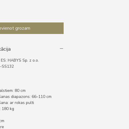
evienot grozam
ācija
 ES: HABYS Sp. z o.o.
T-SS132
alstiem: 80 cm
šanas diapazons: 66–110 cm
na: ar rokas pulti
: 180 kg
 cm
re