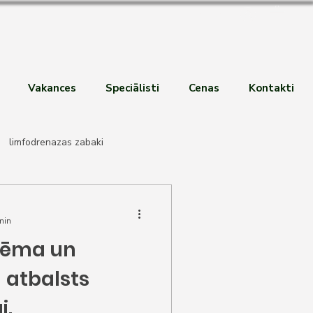
Pieteikties
Vakances
Speciālisti
Cenas
Kontakti
limfodrenazas zabaki
emociju atpazīšana
min
stēma un
 atbalsts
i.