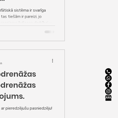
mfātiskā sistēma ir svarīga
as tiešām ir pareizi, jo
organisma ikdienas darbībai un
ņa procesos.
in
odrenāžas
odrenāžas
tojums.
 ar pieredzējušu pasniedzēju!