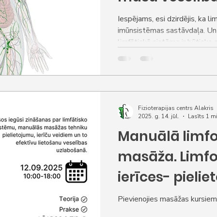
Iespējams, esi dzirdējis, ka li
imūnsistēmas sastāvdaļa. Un t
limfātiskā sistēma ir būtiska 
piedalās gandrīz visos ķerme
Fizioterapijas centrs Alakris
2025. g. 14. jūl.
Lasīts 1 m
Manuālā limf
masāža. Limf
ierīces- pielie
Pievienojies masāžas kursiem