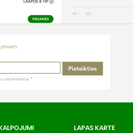
numiem
Pieteikties
umu saņemšanai
*
KALPOJUMI
LAPAS KARTE