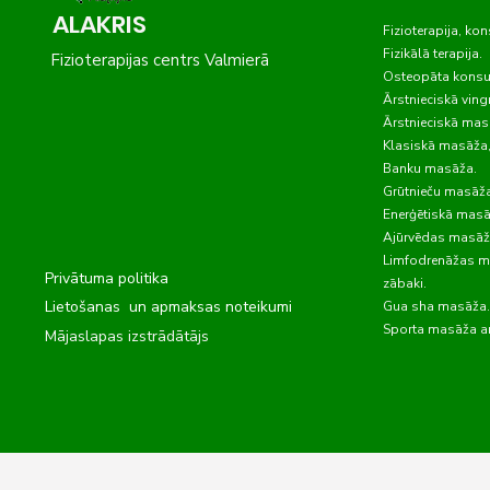
ALAKRIS
Fizioterapija, kon
Fizikālā terapija.
Fizioterapijas centrs Valmierā
Osteopāta konsul
Ārstnieciskā vin
js SIA "Latvijas Tālrunis"
Ārstnieciskā mas
Klasiskā masāža,
Banku masāža.
Grūtnieču masāža
Enerģētiskā masā
Ajūrvēdas masāž
Limfodrenāžas m
Privātuma politika
zābaki.
Lietošanas un apmaksas noteikumi
Gua sha masāža
Sporta masāža ar 
Mājaslapas izstrādātājs