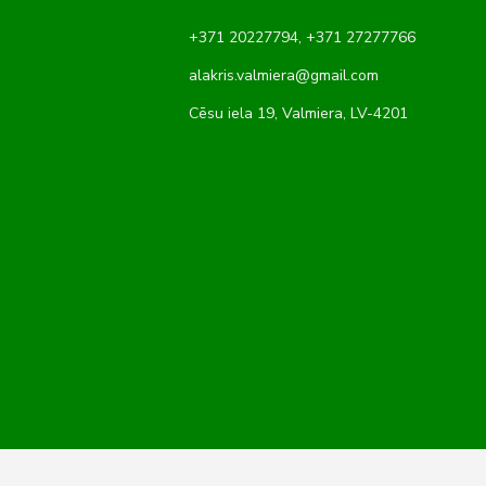
+371 20227794
,
+371 27277766
alakris.valmiera@gmail.com
Cēsu iela 19, Valmiera, LV-4201