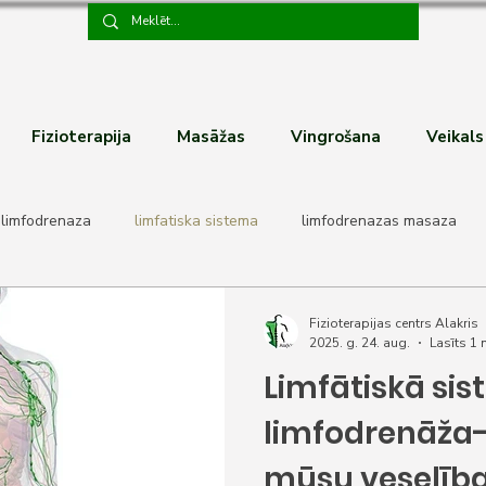
Fizioterapija
Masāžas
Vingrošana
Veikals
limfodrenaza
limfatiska sistema
limfodrenazas masaza
ieriem
Somatiskās prakses
Ķermeņa un prāta saikne
Fizioterapijas centrs Alakris
2025. g. 24. aug.
Lasīts 1 
Limfātiskā si
s enerģijas elpošana
limfodrenāža-
mūsu veselība