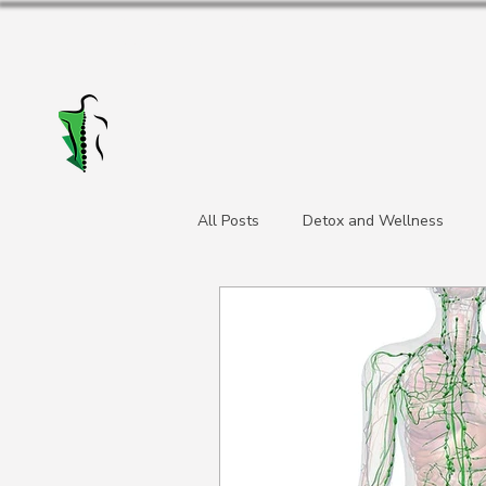
Alakris fizioterapijas
centrs Valmierā
All Posts
Detox and Wellness
limfodrenazas kursi
kursi mas
enerģijas atgūšana
Somatiskā