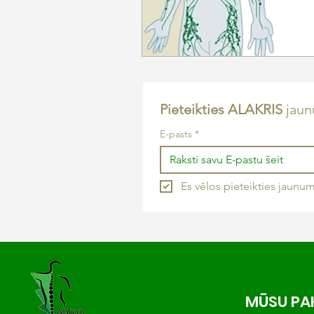
Pieteikties ALAKRIS 
jau
E-pasts
*
Es vēlos pieteikties jaun
MŪSU PA