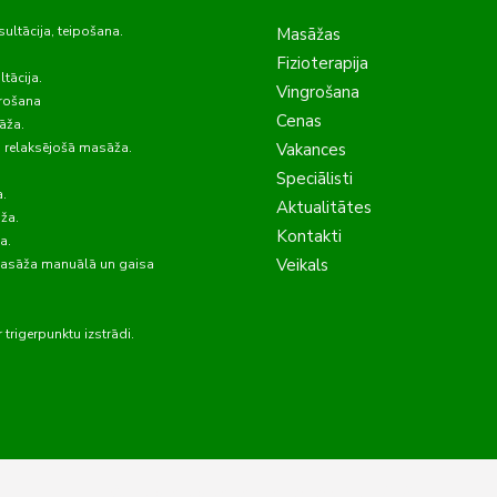
sultācija, teipošana.
Masāžas
Fizioterapija
tācija.
Vingrošana
grošana
Cenas
āža.
 relaksējošā masāža.
Vakances
Speciālisti
.
Aktualitātes
ža.
Kontakti
a.
Veikals
asāža manuālā un gaisa
.
trigerpunktu izstrādi.
© Fizioterapijas centrs "ALAKRIS", 2026