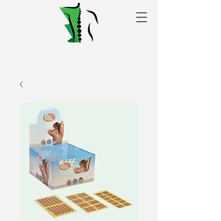
Alakris fizioterapijas
centrs Valmierā