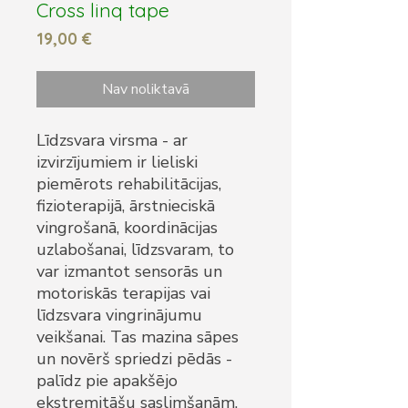
Cross linq tape
Cena
19,00 €
Nav noliktavā
Līdzsvara virsma - ar
izvirzījumiem ir lieliski
piemērots rehabilitācijas,
fizioterapijā, ārstnieciskā
vingrošanā, koordinācijas
uzlabošanai, līdzsvaram, to
var izmantot sensorās un
motoriskās terapijas vai
līdzsvara vingrinājumu
veikšanai. Tas mazina sāpes
un novērš spriedzi pēdās -
palīdz pie apakšējo
ekstremitāšu saslimšanām.