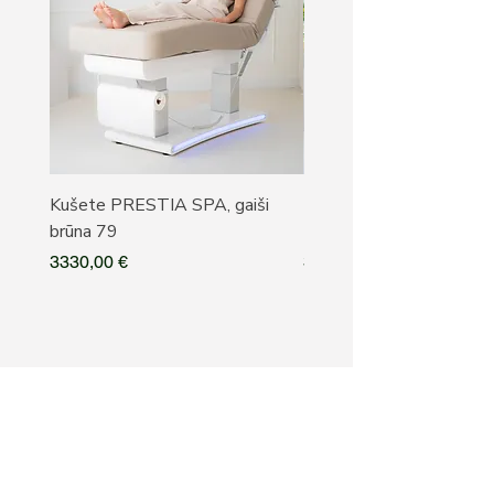
Kušete PRESTIA SPA, gaiši
Kušete PRESTIA SPA, b
brūna 79
79
Cena
Cena
3330,00 €
3330,00 €
Pieteikties ALAKRIS 
jaunumiem
E-pasts
*