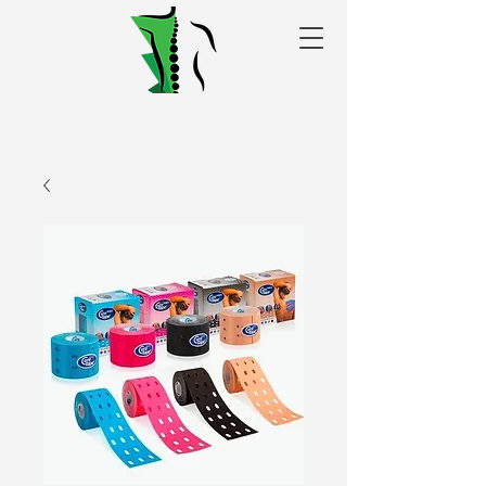
Alakris fizioterapijas
centrs Valmierā