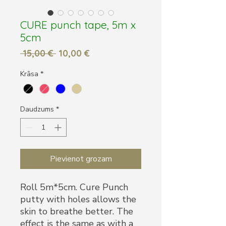
CURE punch tape, 5m x
5cm
Parastā
Izpārdošanas
 15,00 € 
10,00 €
cena
cena
Krāsa
*
Daudzums
*
Pievienot grozam
Roll 5m*5cm. Cure Punch
putty with holes allows the
skin to breathe better. The
effect is the same as with a