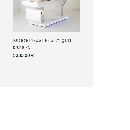
Kušete PRESTIA SPA, gaiši
Kušete PRESTIA SPA, b
brūna 79
79
Cena
Cena
3330,00 €
3330,00 €
Pieteikties ALAKRIS 
jaunumiem
E-pasts
*