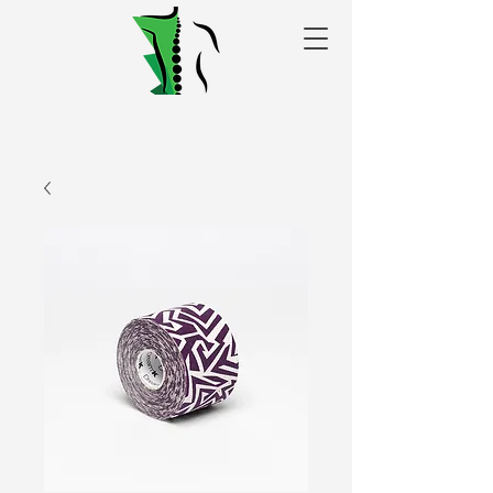
Alakris fizioterapijas
centrs Valmierā