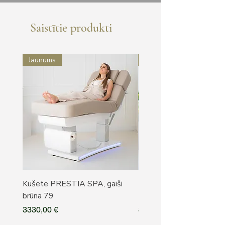
Saistītie produkti
Jaunums
Jaunums
Kušete PRESTIA SPA, gaiši
Kušete PRESTIA SPA, b
brūna 79
79
Cena
Cena
3330,00 €
3330,00 €