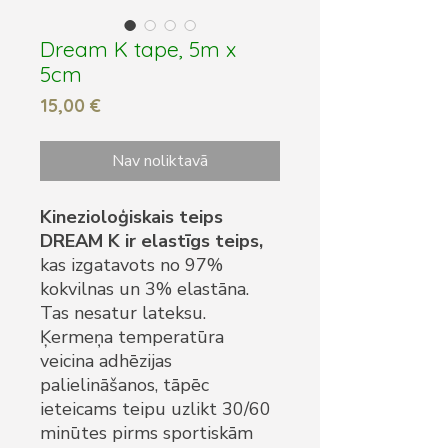
Dream K tape, 5m x
5cm
Cena
15,00 €
Nav noliktavā
Kinezioloģiskais teips
DREAM K ir elastīgs teips,
kas izgatavots no 97%
kokvilnas un 3% elastāna.
Tas nesatur lateksu.
Ķermeņa temperatūra
veicina adhēzijas
palielināšanos, tāpēc
ieteicams teipu uzlikt 30/60
minūtes pirms sportiskām